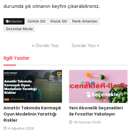
durumda şık olmanın keyfini çıkarabilirsiniz.
Günlük Stil
Klasik Stil
Renk Anlamları
Etiketler
Sezonluk Moda
Yazı
« Önceki Yazı
Sonraki Yazı »
gezinmesi
İlgili Yazılar
Amatör Takımda Karmaşık
Yeni Abonelik Seçenekleri
Oyun Modelinin Yarattığı
ile Fırsatlar Yakalayın
Riskler
25 Haziran 2026
6 Ağustos 2026