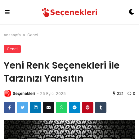
Skip
to
content
Anasayfa
»
Genel
Genel
Yeni Renk Seçenekleri ile
Tarzınızı Yansıtın
Seçenekleri
-
25 Eylül 2025
221
0