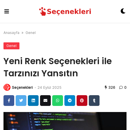
Skip
to
content
Anasayfa
»
Genel
Genel
Yeni Renk Seçenekleri ile
Tarzınızı Yansıtın
Seçenekleri
-
24 Eylül 2025
326
0