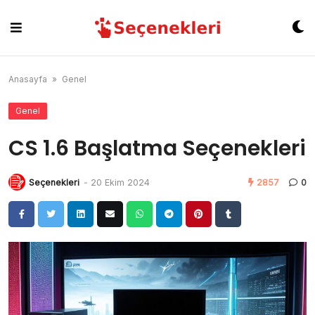
Skip
to
content
Anasayfa
»
Genel
Genel
CS 1.6 Başlatma Seçenekleri
Seçenekleri
-
20 Ekim 2024
2857
0