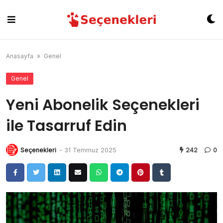
Skip
to
content
Anasayfa
»
Genel
Genel
Yeni Abonelik Seçenekleri
ile Tasarruf Edin
Seçenekleri
-
31 Temmuz 2025
242
0