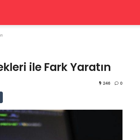
ın
leri ile Fark Yaratın
246
0