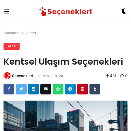
Skip
to
content
Anasayfa
»
Genel
Genel
Kentsel Ulaşım Seçenekleri
Seçenekleri
-
13 Aralık 2024
431
0