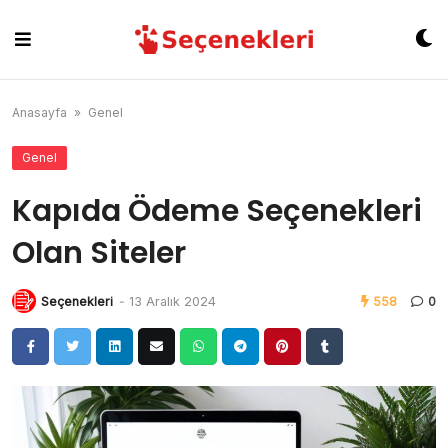
Skip
to
content
Anasayfa
»
Genel
Genel
Kapıda Ödeme Seçenekleri
Olan Siteler
Seçenekleri
-
13 Aralık 2024
558
0