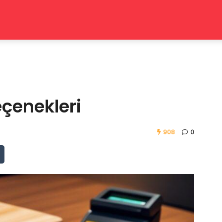
çenekleri
908
0