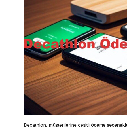
Decathlon, müşterilerine çeşitli
ödeme seçenekle