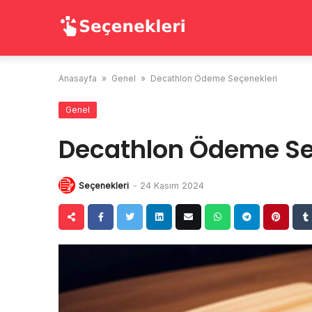
Skip
to
content
Anasayfa
»
Genel
»
Decathlon Ödeme Seçenekleri
Genel
Decathlon Ödeme Se
Seçenekleri
-
24 Kasım 2024