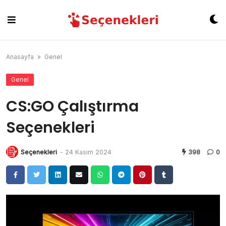
Skip
to
content
Anasayfa
»
Genel
Genel
CS:GO Çalıştırma
Seçenekleri
Seçenekleri
-
24 Kasım 2024
398
0