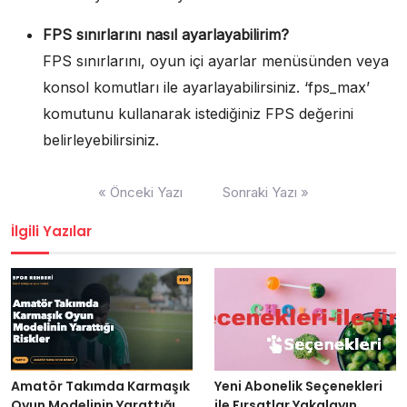
FPS sınırlarını nasıl ayarlayabilirim?
FPS sınırlarını, oyun içi ayarlar menüsünden veya
konsol komutları ile ayarlayabilirsiniz. ‘fps_max’
komutunu kullanarak istediğiniz FPS değerini
belirleyebilirsiniz.
Yazı
« Önceki Yazı
Sonraki Yazı »
gezinmesi
İlgili Yazılar
Amatör Takımda Karmaşık
Yeni Abonelik Seçenekleri
Oyun Modelinin Yarattığı
ile Fırsatlar Yakalayın