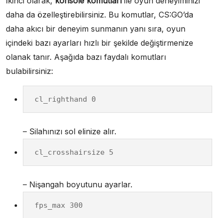
İkinci olarak,
konsole komutları
ile oyun deneyiminizi
daha da özelleştirebilirsiniz. Bu komutlar, CS:GO’da
daha akıcı bir deneyim sunmanın yanı sıra, oyun
içindeki bazı ayarları hızlı bir şekilde değiştirmenize
olanak tanır. Aşağıda bazı faydalı komutları
bulabilirsiniz:
cl_righthand 0
– Silahınızı sol elinize alır.
cl_crosshairsize 5
– Nişangah boyutunu ayarlar.
fps_max 300