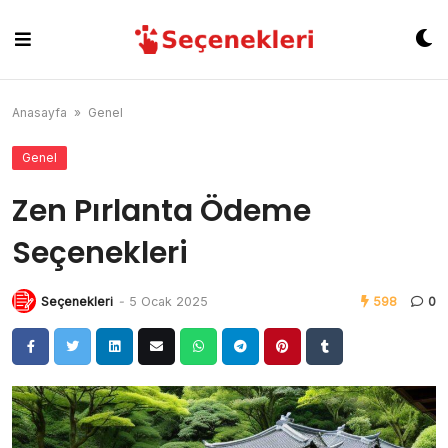
Skip
to
content
Anasayfa
»
Genel
Genel
Zen Pırlanta Ödeme
Seçenekleri
Seçenekleri
-
5 Ocak 2025
598
0