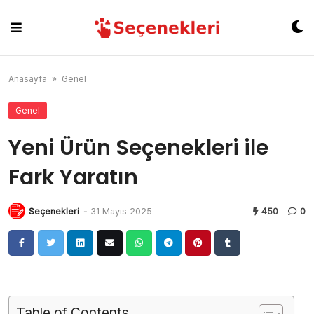
Skip
to
content
Anasayfa
»
Genel
Genel
Yeni Ürün Seçenekleri ile
Fark Yaratın
Seçenekleri
-
31 Mayıs 2025
450
0
Table of Contents