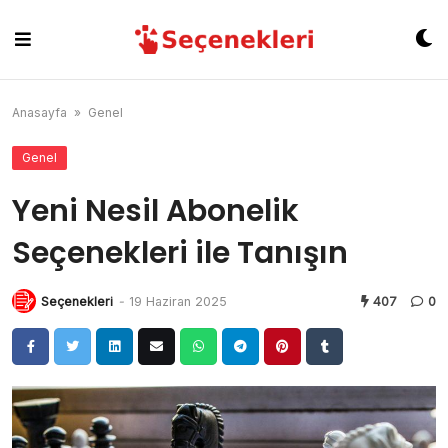
Skip
to
content
Anasayfa
»
Genel
Genel
Yeni Nesil Abonelik
Seçenekleri ile Tanışın
Seçenekleri
-
19 Haziran 2025
407
0