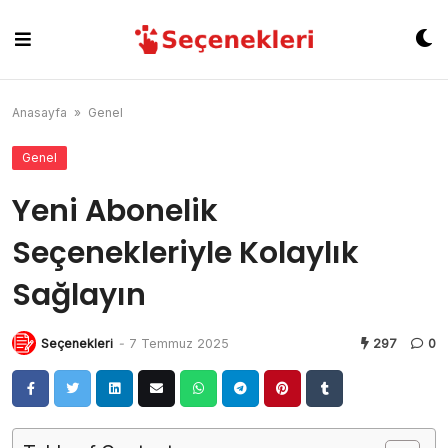
Skip
to
content
Anasayfa
»
Genel
Genel
Yeni Abonelik
Seçenekleriyle Kolaylık
Sağlayın
Seçenekleri
-
7 Temmuz 2025
297
0