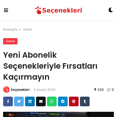
Skip
to
content
Anasayfa
»
Genel
Genel
Yeni Abonelik
Seçenekleriyle Fırsatları
Kaçırmayın
Seçenekleri
-
2 Kasım 2025
230
0