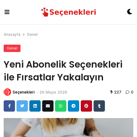
Skip
to
content
Anasayfa
»
Genel
Genel
Yeni Abonelik Seçenekleri
ile Fırsatlar Yakalayın
Seçenekleri
-
26 Mayıs 2026
227
0