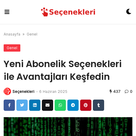
Skip
to
content
Anasayfa
»
Genel
Genel
Yeni Abonelik Seçenekleri
ile Avantajları Keşfedin
Seçenekleri
-
6 Haziran 2025
437
0