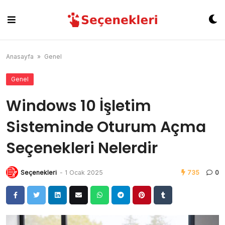
Skip
to
content
Anasayfa
»
Genel
Genel
Windows 10 İşletim
Sisteminde Oturum Açma
Seçenekleri Nelerdir
Seçenekleri
-
1 Ocak 2025
735
0