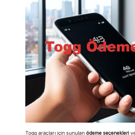
Togg araçları için sunulan
ödeme seçenekleri
ve