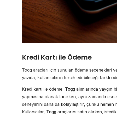
Kredi Kartı ile Ödeme
Togg araçları için sunulan ödeme seçenekleri v
yazıda, kullanıcıların tercih edebileceği farklı 
Kredi kartı ile ödeme,
Togg
alımlarında yaygın bir
yapmasına olanak tanırken, aynı zamanda esnekli
deneyimini daha da kolaylaştırır; çünkü hemen 
Kullanıcılar,
Togg
araçlarını satın alırken, istedi