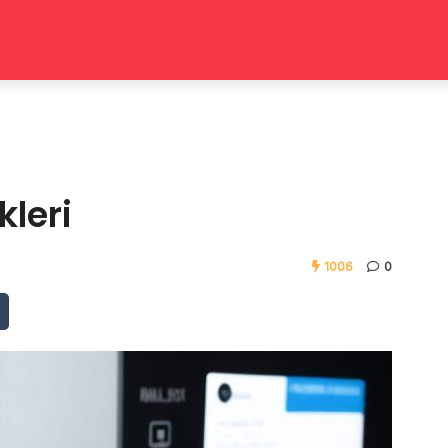
leri
1006
0