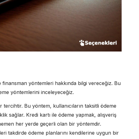
e finansman yöntemleri hakkında bilgi vereceğiz. Bu
ödeme yöntemlerini inceleyeceğiz.
 tercihtir. Bu yöntem, kullanıcıların taksitli ödeme
k sağlar. Kredi kartı ile ödeme yapmak, alışveriş
hemen her yerde geçerli olan bir yöntemdir.
kleri takdirde ödeme planlarını kendilerine uygun bir