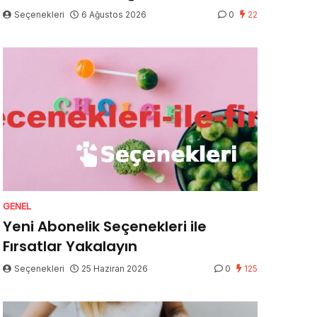
Seçenekleri
6 Ağustos 2026
0
22
GENEL
Yeni Abonelik Seçenekleri ile
Fırsatlar Yakalayın
Seçenekleri
25 Haziran 2026
0
125