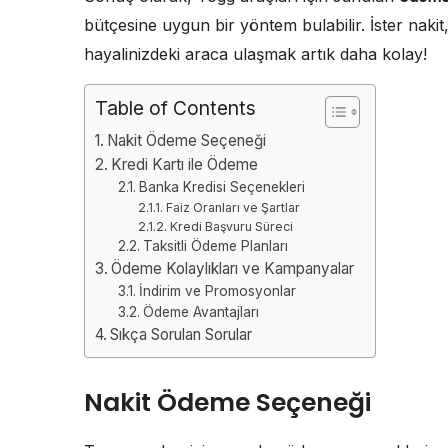
bütçesine uygun bir yöntem bulabilir. İster nakit, 
hayalinizdeki araca ulaşmak artık daha kolay!
Table of Contents
Nakit Ödeme Seçeneği
Kredi Kartı ile Ödeme
Banka Kredisi Seçenekleri
Faiz Oranları ve Şartlar
Kredi Başvuru Süreci
Taksitli Ödeme Planları
Ödeme Kolaylıkları ve Kampanyalar
İndirim ve Promosyonlar
Ödeme Avantajları
Sıkça Sorulan Sorular
Nakit Ödeme Seçeneği