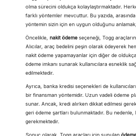
olma sürecini oldukça kolaylaştırmaktadır. Herk
farklı yöntemler mevcuttur. Bu yazıda, arasında
yöntemin sizin için en uygun olduğunu anlamak, h
Öncelikle,
nakit ödeme
seçeneği, Togg araçlarını
Alıcılar, araç bedelini peşin olarak ödeyerek h
nakit ödeme yapamayanlar için diğer de oldukça ca
ödeme imkanı sunarak kullanıcılara esneklik sağl
edilmektedir.
Ayrıca, banka kredisi seçenekleri de kullanıcılar
bir finansman yöntemidir. Uzun vadeli ödeme pla
sunar. Ancak, kredi alırken dikkat edilmesi ger
geri ödeme şartları bulunmaktadır. Bu nedenle, ku
gerekmektedir.
Sonuç olarak, Togg araçları için sunulan
ödeme