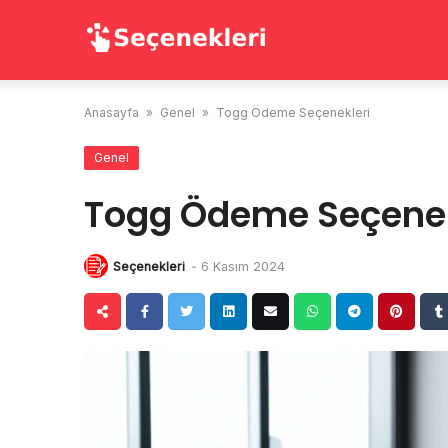
Skip
to
content
Anasayfa
»
Genel
»
Togg Ödeme Seçenekleri
Genel
Togg Ödeme Seçenek
Seçenekleri
-
6 Kasım 2024