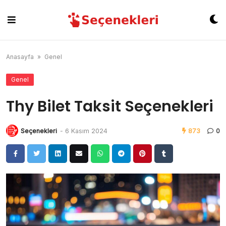
Skip
to
content
Anasayfa
»
Genel
Genel
Thy Bilet Taksit Seçenekleri
Seçenekleri
-
6 Kasım 2024
873
0