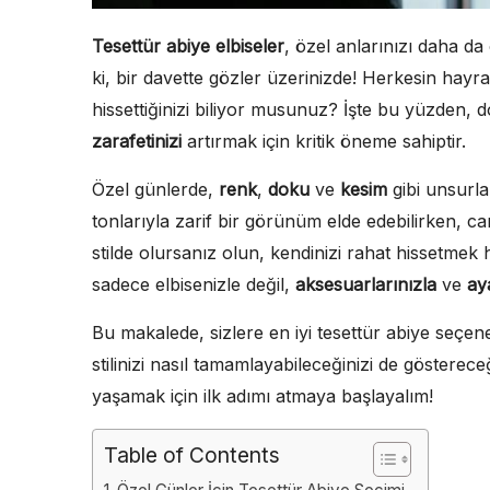
Tesettür abiye elbiseler
, özel anlarınızı daha d
ki, bir davette gözler üzerinizde! Herkesin hayranl
hissettiğinizi biliyor musunuz? İşte bu yüzden,
zarafetinizi
artırmak için kritik öneme sahiptir.
Özel günlerde,
renk
,
doku
ve
kesim
gibi unsurlar
tonlarıyla zarif bir görünüm elde edebilirken, canl
stilde olursanız olun, kendinizi rahat hissetmek 
sadece elbisenizle değil,
aksesuarlarınızla
ve
ay
Bu makalede, sizlere en iyi tesettür abiye seçen
stilinizi nasıl tamamlayabileceğinizi de göstere
yaşamak için ilk adımı atmaya başlayalım!
Table of Contents