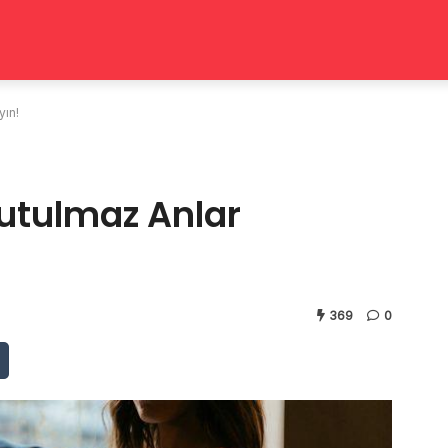
yın!
nutulmaz Anlar
369
0