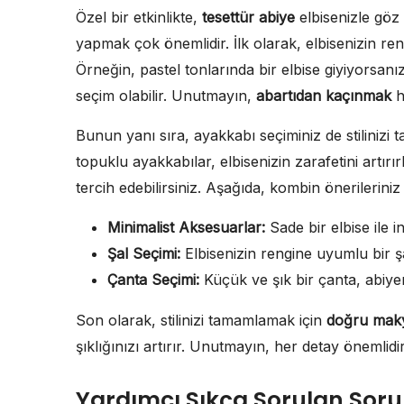
Özel bir etkinlikte,
tesettür abiye
elbisenizle göz
yapmak çok önemlidir. İlk olarak, elbisenizin r
Örneğin, pastel tonlarında bir elbise giyiyorsanı
seçim olabilir. Unutmayın,
abartıdan kaçınmak
h
Bunun yanı sıra, ayakkabı seçiminiz de stilinizi
topuklu ayakkabılar, elbisenizin zarafetini artırı
tercih edebilirsiniz. Aşağıda, kombin önerileriniz i
Minimalist Aksesuarlar:
Sade bir elbise ile in
Şal Seçimi:
Elbisenizin rengine uyumlu bir
Çanta Seçimi:
Küçük ve şık bir çanta, abiy
Son olarak, stilinizi tamamlamak için
doğru mak
şıklığınızı artırır. Unutmayın, her detay önemlidir
Yardımcı Sıkça Sorulan Soru