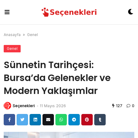
Skip
to
content
Anasayfa
»
Genel
Genel
Sünnetin Tarihçesi:
Bursa’da Gelenekler ve
Modern Yaklaşımlar
Seçenekleri
-
11 Mayıs 2026
127
0