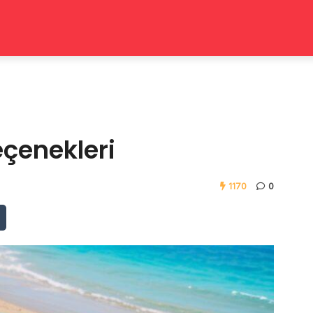
eçenekleri
1170
0