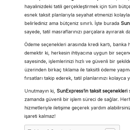
hayalinizdeki tatili gerçekleştirmek için tüm bü
esnek taksit planlarıyla seyahat etmenizi kolaylaş
belirlediniz ama bütçeniz sınırlı. İşte burada
SunE
sayede, tatil masraflarınızı parçalara ayırarak d
Ödeme seçenekleri arasında kredi kartı, banka ha
demektir ki, herkesin ihtiyacına uygun bir se
sayesinde, işlemlerinizi hızlı ve güvenli bir şekil
üzerinden birkaç tıklama ile taksitli ödeme yap
fırsatları takip ederek, tatil planlarınızı kolayca y
Unutmayın ki,
SunExpress’in taksit seçenekleri
s
zamanda güvenli bir işlem süreci de sağlar. H
hizmetleriyle iletişime geçerek yardım alabilirsini
işareti kalmaz!