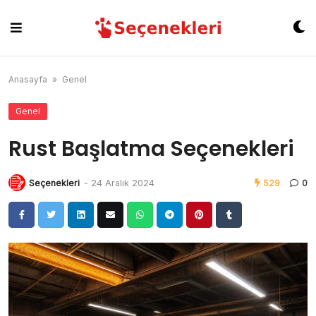
Skip
to
content
Anasayfa
»
Genel
Genel
Rust Başlatma Seçenekleri
Seçenekleri
-
24 Aralık 2024
529
0