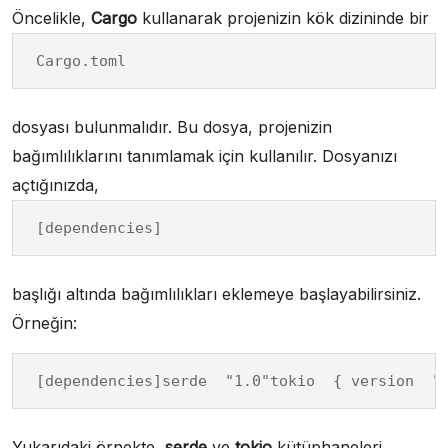
Öncelikle,
Cargo
kullanarak projenizin kök dizininde bir
Cargo.toml
dosyası bulunmalıdır. Bu dosya, projenizin
bağımlılıklarını tanımlamak için kullanılır. Dosyanızı
açtığınızda,
[dependencies]
başlığı altında bağımlılıkları eklemeye başlayabilirsiniz.
Örneğin:
[dependencies]serde  "1.0"tokio  { version  "
Yukarıdaki örnekte,
serde
ve
tokio
kütüphaneleri