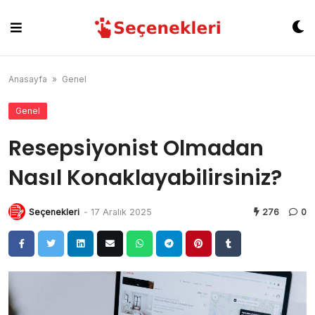
Skip
to
content
Anasayfa
»
Genel
Genel
Resepsiyonist Olmadan
Nasıl Konaklayabilirsiniz?
Seçenekleri
-
17 Aralık 2025
276
0