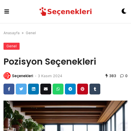
Skip
to
content
Anasayfa
»
Genel
Genel
Pozisyon Seçenekleri
Seçenekleri
-
3 Kasım 2024
383
0