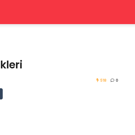
kleri
518
0