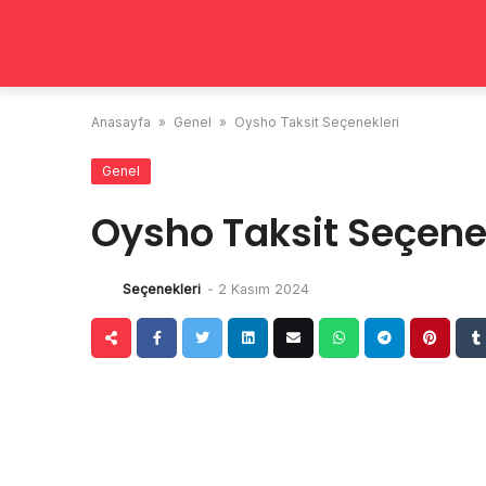
Skip
to
content
Anasayfa
»
Genel
»
Oysho Taksit Seçenekleri
Genel
Oysho Taksit Seçene
Seçenekleri
-
2 Kasım 2024