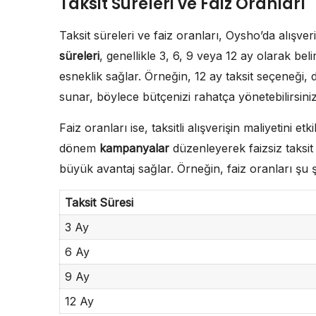
Taksit Süreleri ve Faiz Oranları
Taksit süreleri ve faiz oranları, Oysho’da alışve
süreleri
, genellikle 3, 6, 9 veya 12 ay olarak bel
esneklik sağlar. Örneğin, 12 ay taksit seçeneği,
sunar, böylece bütçenizi rahatça yönetebilirsiniz
Faiz oranları ise, taksitli alışverişin maliyetini
dönem
kampanyalar
düzenleyerek faizsiz taksit 
büyük avantaj sağlar. Örneğin, faiz oranları şu şe
Taksit Süresi
3 Ay
6 Ay
9 Ay
12 Ay