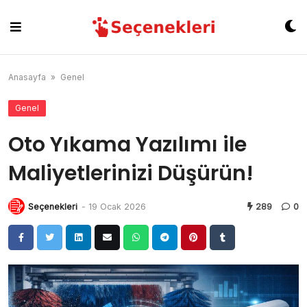
Skip
to
content
Anasayfa
»
Genel
Genel
Oto Yıkama Yazılımı ile
Maliyetlerinizi Düşürün!
Seçenekleri
-
19 Ocak 2026
289
0