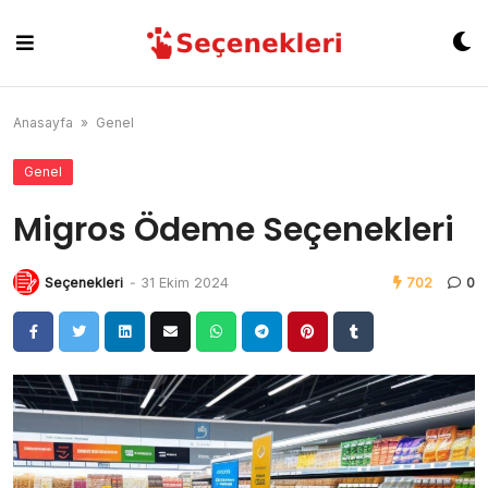
Skip
to
content
Anasayfa
»
Genel
Genel
Migros Ödeme Seçenekleri
Seçenekleri
-
31 Ekim 2024
702
0