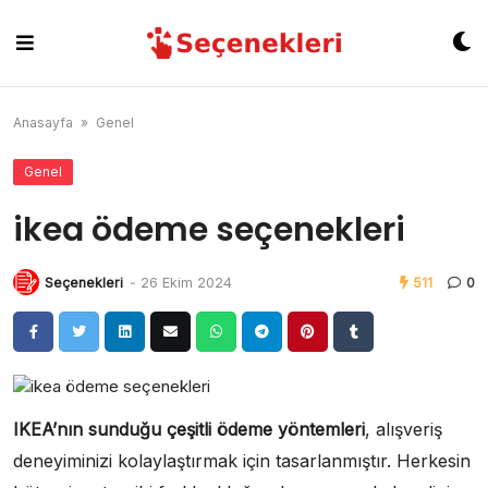
Skip
to
content
Anasayfa
»
Genel
Genel
ikea ödeme seçenekleri
Seçenekleri
-
26 Ekim 2024
511
0
IKEA’nın sunduğu çeşitli ödeme yöntemleri
, alışveriş
deneyiminizi kolaylaştırmak için tasarlanmıştır. Herkesin