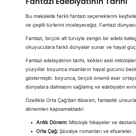
Fantazi Edebiyatının Tarihi
Bu makalede farklı fantazi seçeneklerini keşf
ve çeşitli türlerini inceleyeceğiz. Fantazi dünyası
Fantazi, birçok alt türüyle zengin bir edebi katego
okuyuculara farklı dünyalar sunar ve hayal güçle
Fantazi edebiyatının tarihi, kökleri eski mitoloji
yüzyıllar boyunca insanların hayal gücünü beslem
göstermiştir. boyunca, birçok önemli eser ortaya
dünyalara dalmasını sağlamış ve edebiyatın evri
Özellikle Orta Çağ’dan itibaren, fantastik unsurla
dönemleri kapsamaktadır:
Antik Dönem:
Mitolojik hikayeler ve destanl
Orta Çağ:
Şövalye romanları ve efsaneler.