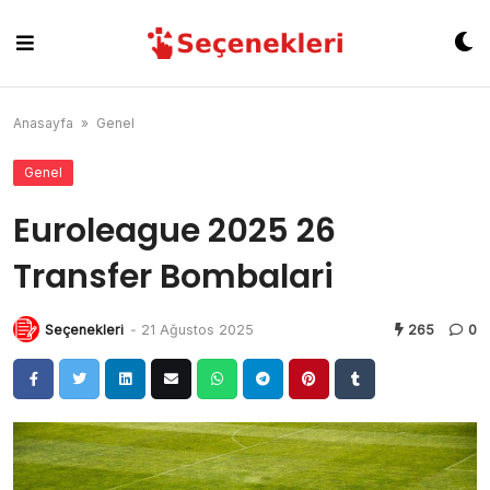
Skip
to
content
Anasayfa
»
Genel
Genel
Euroleague 2025 26
Transfer Bombalari
Seçenekleri
-
21 Ağustos 2025
265
0