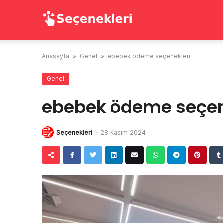
Skip
to
content
Anasayfa
»
Genel
»
ebebek ödeme seçenekleri
Genel
ebebek ödeme seçen
Seçenekleri
-
28 Kasım 2024