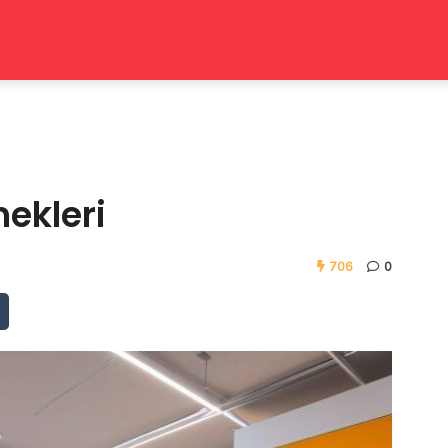
ekleri
706
0