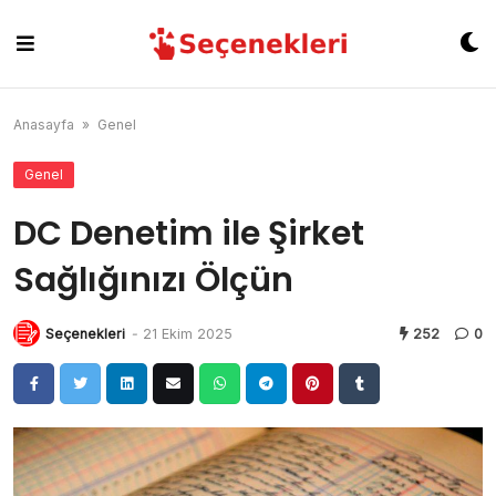
Skip
to
content
Anasayfa
»
Genel
Genel
DC Denetim ile Şirket
Sağlığınızı Ölçün
Seçenekleri
-
21 Ekim 2025
252
0