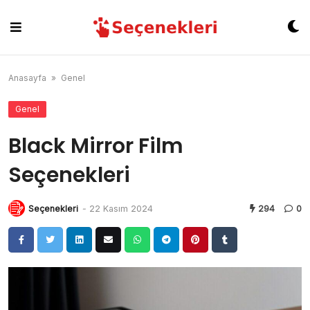
Skip
to
content
Anasayfa
»
Genel
Genel
Black Mirror Film
Seçenekleri
Seçenekleri
-
22 Kasım 2024
294
0