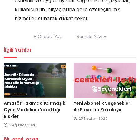
esneklik ve uygun fiyatlar sağlar. Bu sağlayıcılar,
kullanıcıların ihtiyaçlarına göre özelleştirilmiş
hizmetler sunarak dikkat çeker.
Yazı
« Önceki Yazı
Sonraki Yazı »
gezinmesi
İlgili Yazılar
Amatör Takımda Karmaşık
Yeni Abonelik Seçenekleri
Oyun Modelinin Yarattığı
ile Fırsatlar Yakalayın
Riskler
25 Haziran 2026
6 Ağustos 2026
Bir yanıt yazın