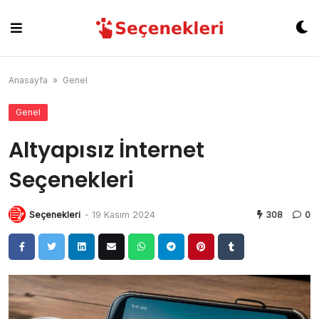
Skip
to
content
Anasayfa
»
Genel
Genel
Altyapısız İnternet
Seçenekleri
Seçenekleri
-
19 Kasım 2024
308
0