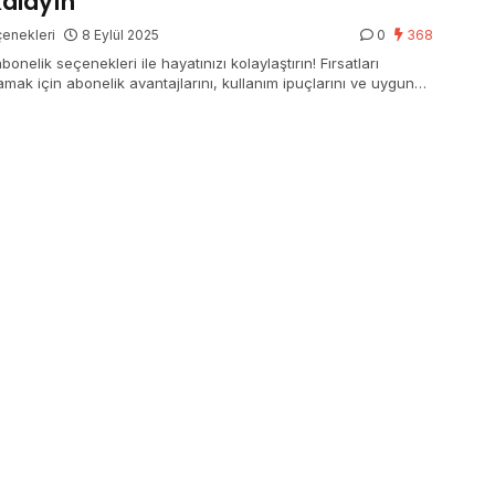
alayın
enekleri
8 Eylül 2025
0
368
bonelik seçenekleri ile hayatınızı kolaylaştırın! Fırsatları
amak için abonelik avantajlarını, kullanım ipuçlarını ve uygun
ekleri keşfedin.