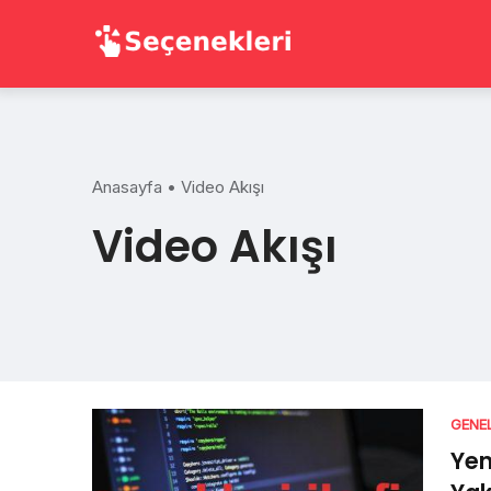
Skip
to
content
Anasayfa
•
Video Akışı
Video Akışı
GENE
Yen