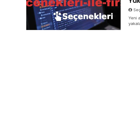
Yak
Seç
Yeni a
yakal
seçen