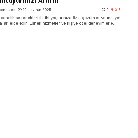
ntajlarınızı Artırın
enekleri
10 Haziran 2025
0
315
abonelik seçenekleri ile ihtiyaçlarınıza özel çözümler ve maliyet
ajları elde edin. Esnek hizmetler ve kişiye özel deneyimlerle
jlarınızı artırın!