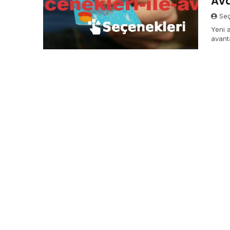
Ava
Seç
Yeni 
avant
avanta