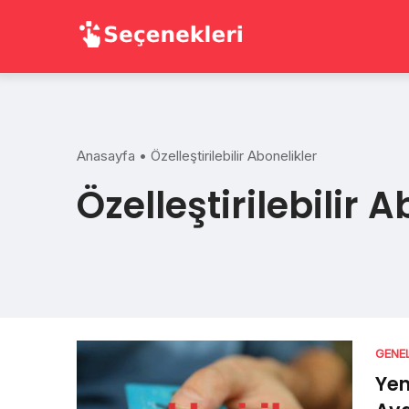
Skip
to
content
Anasayfa
•
Özelleştirilebilir Abonelikler
Özelleştirilebilir 
GENE
Yen