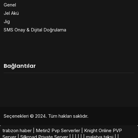
Genel
Jel Akü
Jig
SMS Onay & Dijital Doğrulama
Bağlantılar
Seçenekleri
© 2024. Tüm hakları saklıdır.
trabzon haber
|
Metin2 Pvp Serverler
|
Knight Online PVP
Server
|
Silkroad Private Server​
|
|
|
|
|
|
malatya taksi
|
|