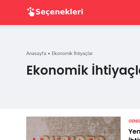
Skip
to
content
Anasayfa
•
Ekonomik İhtiyaçlar
Ekonomik İhtiyaçl
GENE
Yen