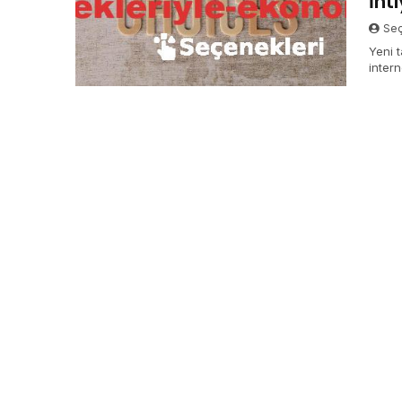
İht
Seç
Yeni t
intern
çıkarı