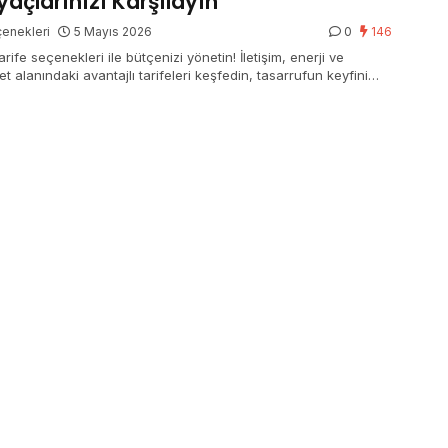
iyaçlarınızı Karşılayın
enekleri
5 Mayıs 2026
0
146
arife seçenekleri ile bütçenizi yönetin! İletişim, enerji ve
et alanındaki avantajlı tarifeleri keşfedin, tasarrufun keyfini
n.