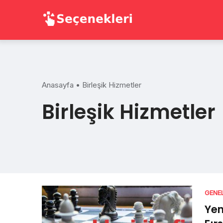
Skip
to
content
Anasayfa
•
Birleşik Hizmetler
Birleşik Hizmetler
GENE
Yen