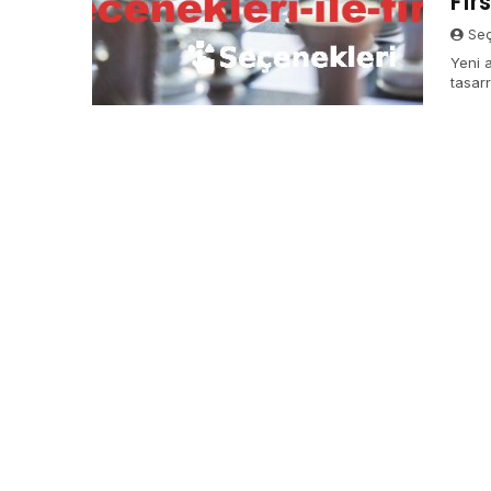
Fır
Seç
Yeni a
tasarr
seçin