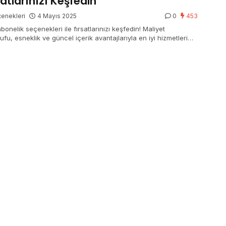
satlarınızı Keşfedin
enekleri
4 Mayıs 2025
0
453
bonelik seçenekleri ile fırsatlarınızı keşfedin! Maliyet
ufu, esneklik ve güncel içerik avantajlarıyla en iyi hizmetleri
.